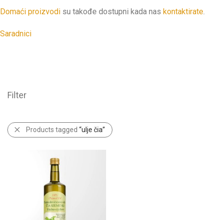
Domaći proizvodi
su takođe dostupni kada nas
kontaktirate
.
Saradnici
Filter
Products tagged
“ulje čia”