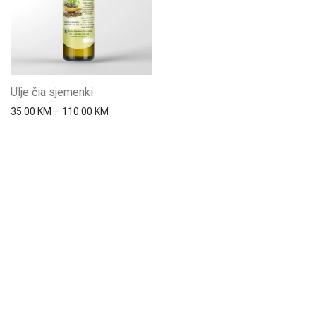
Ulje čia sjemenki
Price range: 35.00 KM through 110.00 KM
35.00
KM
–
110.00
KM