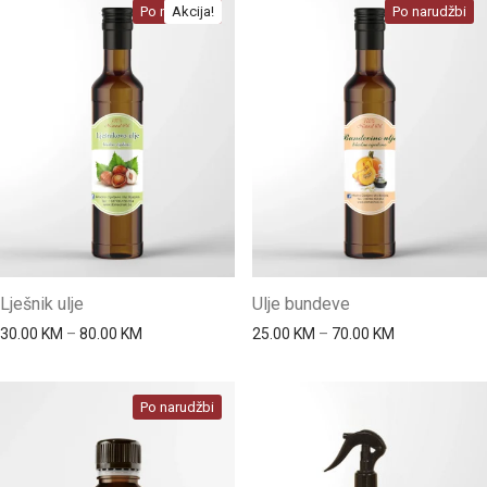
Po narudžbi
Akcija!
Po narudžbi
Lješnik ulje
Ulje bundeve
Price range: 30.00 KM through 80.00 KM
Price range: 
30.00
KM
–
80.00
KM
25.00
KM
–
70.00
KM
Po narudžbi