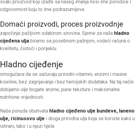
svaki proizvod koji izađe sa našeg imanja nosi ime porodice i
odgovornost koju to ime podrazumijeva.
Domaći proizvodi, proces proizvodnje
započinje pažljivim odabirom sirovina. Sjeme za naša
hladno
cijeđena ulja
biramo sa posebnom pažnjom, vodeći računa o
kvalitetu, čistoći i porijeklu.
Hladno cijeđenje
omogućava da se sačuvaju prirodni vitamini, enzimi i masne
kiseline, bez zagrijavanja i bez hemijskih dodataka. Na taj način
dobijamo ulje bogate arome, pune teksture i maksimalne
nutritivne vrijednosti.
Naša ponuda obuhvata
hladno cijeđeno ulje bundeve, laneno
ulje, ricinusovo ulje
i druga prirodna ulja koja se koriste kako u
ishrani, tako i u njezi tijela.