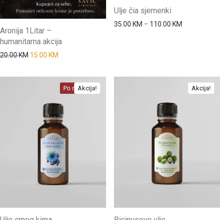
Ulje čia sjemenki
Price range
35.00
KM
–
110.00
KM
Aronija 1Litar –
humanitarna akcija
Original price was: 20.00 KM.
Current price is: 15.00 KM.
20.00
KM
15.00
KM
Po narudžbi
Akcija!
Akcija!
Ulje crnog kima
Ricinusovo ulje