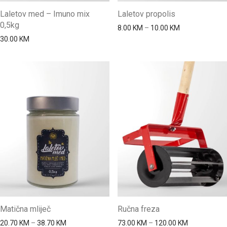
Laletov med – Imuno mix
Laletov propolis
0,5kg
Price range: 8
8.00
KM
–
10.00
KM
30.00
KM
Matična mliječ
Ručna freza
Price range: 20.70 KM through 38.70 KM
Price range
20.70
KM
–
38.70
KM
73.00
KM
–
120.00
KM