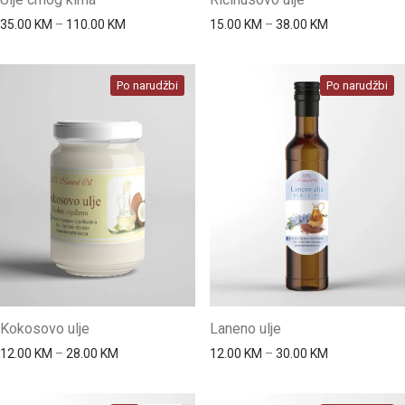
Price range: 35.00 KM through 110.00 KM
Price range: 
35.00
KM
–
110.00
KM
15.00
KM
–
38.00
KM
Po narudžbi
Po narudžbi
Kokosovo ulje
Laneno ulje
Price range: 12.00 KM through 28.00 KM
Price range: 
12.00
KM
–
28.00
KM
12.00
KM
–
30.00
KM