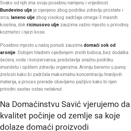
Svako od njih ima svoju posebnu namjenu i vrijednost.
Bundevino ulje
je cijenjeno zbog podrške zdravlju prostate i
srca,
laneno ulje
zbog visokog sadržaja omega-3 masnih
kiselina, dok
ricinusovo ulje
zauzima važno mjesto u prirodnoj
kozmetici i njezi kose.
Posebno mjesto u našoj ponudi zauzima
domaći sok od
aronije
. Dobijen hladnim cijeđenjem zrelih bobica, bez dodatka
šećera, vode i konzervansa, predstavlja snažnu podršku
imunitetu i opštem zdravlju organizma. Aroniju beremo u punoj
zrelosti kako bi zadržala maksimalnu koncentraciju hranljivih
materija, a proces prerade obavljamo pažljivo kako bi njen
prirodni sastav ostao netaknut.
Na Domaćinstvu Savić vjerujemo da
kvalitet počinje od zemlje sa koje
dolaze domaći proizvodi