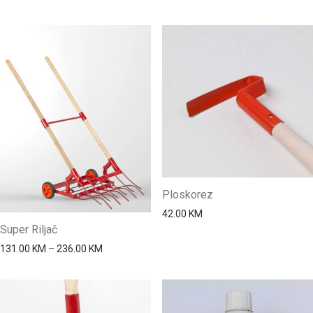
Ploskorez
42.00
KM
Super Riljač
Price range: 131.00 KM through 236.00 KM
131.00
KM
–
236.00
KM