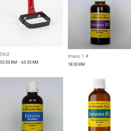
Striž
Imuno 1 #
Price range: 55.00 KM through 65.00 KM
55.00
KM
–
65.00
KM
18.00
KM