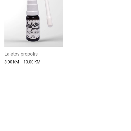
Laletov propolis
Price range: 8.00 KM through 10.00 KM
8.00
KM
–
10.00
KM