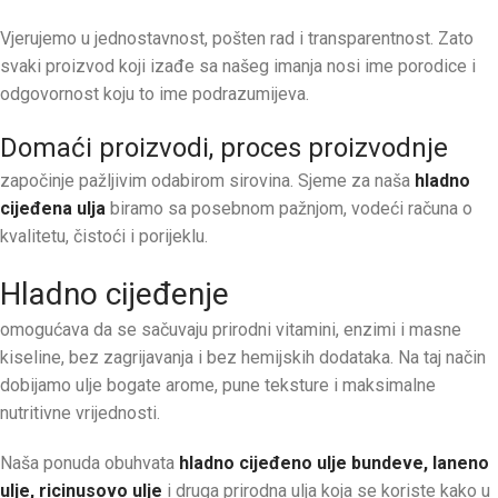
Vjerujemo u jednostavnost, pošten rad i transparentnost. Zato
svaki proizvod koji izađe sa našeg imanja nosi ime porodice i
odgovornost koju to ime podrazumijeva.
Domaći proizvodi, proces proizvodnje
započinje pažljivim odabirom sirovina. Sjeme za naša
hladno
cijeđena ulja
biramo sa posebnom pažnjom, vodeći računa o
kvalitetu, čistoći i porijeklu.
Hladno cijeđenje
omogućava da se sačuvaju prirodni vitamini, enzimi i masne
kiseline, bez zagrijavanja i bez hemijskih dodataka. Na taj način
dobijamo ulje bogate arome, pune teksture i maksimalne
nutritivne vrijednosti.
Naša ponuda obuhvata
hladno cijeđeno ulje bundeve, laneno
ulje, ricinusovo ulje
i druga prirodna ulja koja se koriste kako u