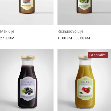
Mak ulje
Ricinusovo ulje
Price range: 
27.00
KM
15.00
KM
–
38.00
KM
Po narudžbi