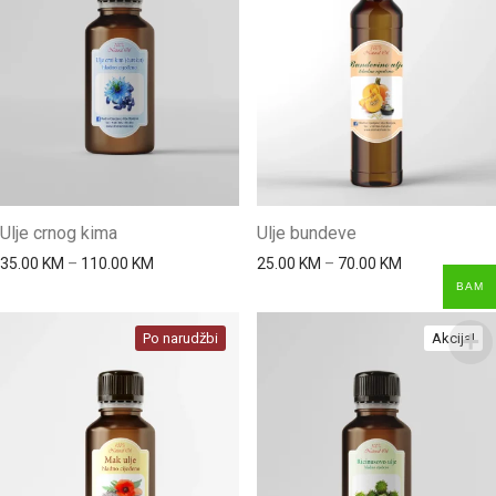
Ulje crnog kima
Ulje bundeve
Price range: 35.00 KM through 110.00 KM
Price range: 
35.00
KM
–
110.00
KM
25.00
KM
–
70.00
KM
BAM
Po narudžbi
Akcija!