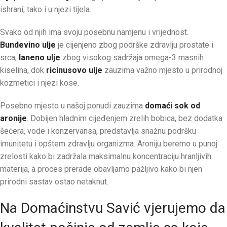
ishrani, tako i u njezi tijela.
Svako od njih ima svoju posebnu namjenu i vrijednost.
Bundevino ulje
je cijenjeno zbog podrške zdravlju prostate i
srca,
laneno ulje
zbog visokog sadržaja omega-3 masnih
kiselina, dok
ricinusovo ulje
zauzima važno mjesto u prirodnoj
kozmetici i njezi kose.
Posebno mjesto u našoj ponudi zauzima
domaći sok od
aronije
. Dobijen hladnim cijeđenjem zrelih bobica, bez dodatka
šećera, vode i konzervansa, predstavlja snažnu podršku
imunitetu i opštem zdravlju organizma. Aroniju beremo u punoj
zrelosti kako bi zadržala maksimalnu koncentraciju hranljivih
materija, a proces prerade obavljamo pažljivo kako bi njen
prirodni sastav ostao netaknut.
Na Domaćinstvu Savić vjerujemo da