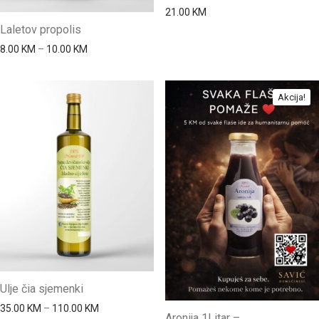
21.00
KM
Laletov propolis
Price range: 8.00 KM through 10.00 KM
8.00
KM
–
10.00
KM
Akcija!
Ulje čia sjemenki
Price range: 35.00 KM through 110.00 KM
35.00
KM
–
110.00
KM
Aronija 1Litar –