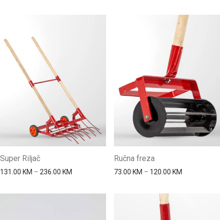
Super Riljač
Ručna freza
Price range: 131.00 KM through 236.00 KM
Price range
131.00
KM
–
236.00
KM
73.00
KM
–
120.00
KM