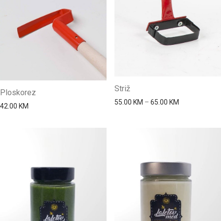
Striž
Ploskorez
Price range: 
55.00
KM
–
65.00
KM
42.00
KM