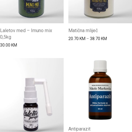
Laletov med – Imuno mix
Matična mliječ
0,5kg
Price range: 
20.70
KM
–
38.70
KM
30.00
KM
Antiparazit