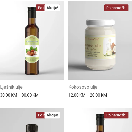
Po narudžbi
Akcija!
Po narudžbi
Lješnik ulje
Kokosovo ulje
Price range: 30.00 KM through 80.00 KM
Price range: 
30.00
KM
–
80.00
KM
12.00
KM
–
28.00
KM
Po narudžbi
Akcija!
Po narudžbi