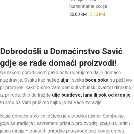
humanitarna akcija
Original price was: 20.00
Current price is
20.00
KM
15.00
KM
Dobrodošli u Domaćinstvo Savić
gdje se rade domaći proizvodi!
Na našem porodičnom gazdinstvu vjerujemo da je domaće
najzdravije. Svaka kap našeg
ulja
i svaka
boca soka
su pažljivo
pripremljeni kako bismo Vam ponudili vrhunski kvalitet direktno
iz prirode. Bilo da tražite
ulje bundeve, lana ili sok od aronije
,
tu smo da Vam pružimo najbolje za Vaše zdravlje.
Naše domaćinstvo smješteno je u plodnoj ravnici Semberije,
gdje se tradicija i savremeni pristup proizvodnji spajaju u jednu
jasnu misiju – ponuditi prirodne proizvode bez kompromisa.