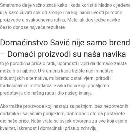
Smatramo da je važno znati kako i kada koristiti hladno cijeđena
ulja, kako čuvati sok od aronije i na koji način uvesti prirodne
proizvode u svakodnevnu rutinu. Male, ali dosljedne navike
često donose najveće rezultate.
Domaćinstvo Savić nije samo brend
– Domaći proizvodi su naša navika
to je porodična priča o radu, upornosti i vjeri da domaće zaista
može biti najbolje. U vremenu kada tržište nudi mnoštvo
industrijskih alternativa, mi biramo ostati vjerni prirodi i
tradicionalnim metodama. Svaka boca koju pošaljemo
predstavlja dio našeg rada i dio našeg imanja.
Ako tražite proizvode koji nastaju sa pažnjom, bez nepotrebnih
dodataka i sa jasnim porijeklom, dobrodošli ste da postanete
dio naše priče. Naša vrata su uvijek otvorena za sve koji cijene
kvalitet, iskrenost i domaćinski pristup zdravlju.