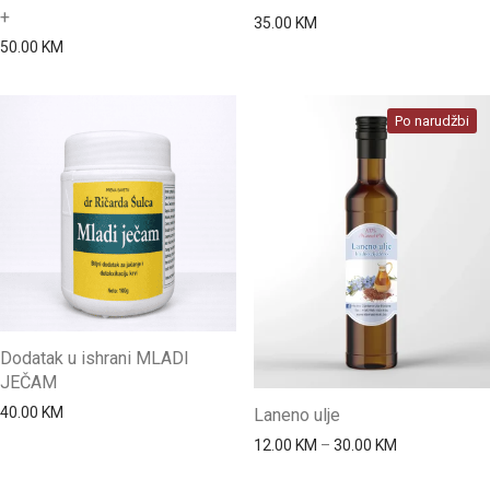
+
35.00
KM
50.00
KM
Po narudžbi
Dodatak u ishrani MLADI
JEČAM
40.00
KM
Laneno ulje
Price range: 
12.00
KM
–
30.00
KM