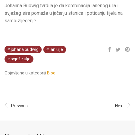
Johanna Budwig tvrdila je da kombinacija lanenog ulja i
svježeg sira pomaže u jačanju stanica i poticanju tijela na
samoizlječenje.
johana budwig
lan ulje
svježe ulje
Objavljeno u kategoriji
Blog
.
Previous
Next