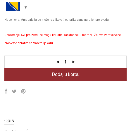
Napomena: Amabalaža se može razlikovati od prikazane na slici proizvoda.
Upozorenje: Svi proizvodi se mogu koristiti kao dadaci u ishrani. Za sve zdravstvene
probleme obratite se Vašem ljekaru.
Dodaj u korpu
Opis