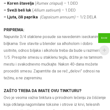
– Koren štavelja
(
Rumex crispus
) – 1.DEO
– Sveži beli luk
(
Allium sativum
) – 1.DEO
– Ljuta, čili paprika
(Capsicum annuum)
– 1/2.DELA
PRIPREMA:
Napunite 3/4 staklene posude sa navedenim iseckanim
BAM
biljkama. Sve stavite u blender sa alhoholom i dobro
usitnite, odnos biljaka i alkohola treba da bude u razmeri
1/5. Prespite smesu u staklenu teglu, držite je na tamnom
mestu i svakodnevno mućkajte. Nakon 40-dana možete
procediti smesu. Zapamtite da se reč „delovi” odnosi na
težinu, a ne zapreminu.
ZAŠTO TREBA DA IMATE OVU TINKTURU?
Ovo je veoma važna tinktura u prirodnom lečenju za čišćenje
koja otklanja nagomilane toksine i otrove iz krvi, telesnih