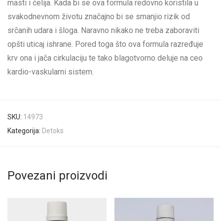
masti i ćelija. Kada bi se ova formula redovno koristila u
svakodnevnom životu značajno bi se smanjio rizik od
srčanih udara i šloga. Naravno nikako ne treba zaboraviti
opšti uticaj ishrane. Pored toga što ova formula razređuje
krv ona i jača cirkulaciju te tako blagotvorno deluje na ceo
kardio-vaskularni sistem.
SKU:
14973
Kategorija:
Detoks
Povezani proizvodi