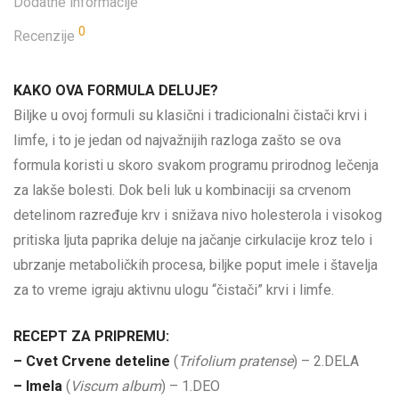
Dodatne informacije
0
Recenzije
KAKO OVA FORMULA DELUJE?
Biljke u ovoj formuli su klasični i tradicionalni čistači krvi i
limfe, i to je jedan od najvažnijih razloga zašto se ova
formula koristi u skoro svakom programu prirodnog lečenja
za lakše bolesti. Dok beli luk u kombinaciji sa crvenom
detelinom razređuje krv i snižava nivo holesterola i visokog
pritiska ljuta paprika deluje na jačanje cirkulacije kroz telo i
ubrzanje metaboličkih procesa, biljke poput imele i štavelja
za to vreme igraju aktivnu ulogu “čistači” krvi i limfe.
RECEPT ZA PRIPREMU:
– Cvet Crvene deteline
(
Trifolium pratense
) – 2.DELA
– Imela
(
Viscum album
) – 1.DEO