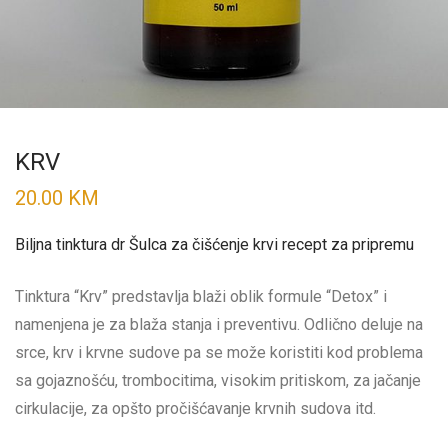
KRV
20.00
KM
Biljna tinktura dr Šulca za čišćenje krvi recept za pripremu
Tinktura “Krv” predstavlja blaži oblik formule “Detox” i
namenjena je za blaža stanja i preventivu. Odlično deluje na
srce, krv i krvne sudove pa se može koristiti kod problema
sa gojaznošću, trombocitima, visokim pritiskom, za jačanje
cirkulacije, za opšto pročišćavanje krvnih sudova itd.