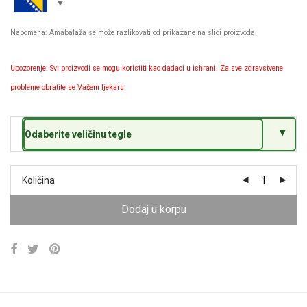
Napomena: Amabalaža se može razlikovati od prikazane na slici proizvoda.
Upozorenje: Svi proizvodi se mogu koristiti kao dadaci u ishrani. Za sve zdravstvene
probleme obratite se Vašem ljekaru.
Odaberite veličinu tegle
Količina
Dodaj u korpu