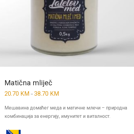
Matična mliječ
20.70
KM
38.70
KM
Price
–
range:
20.70 KM
through
Мешавина домаћег меда и матичне млечи – природна
38.70 KM
комбинација за енергију, имунитет и виталност.