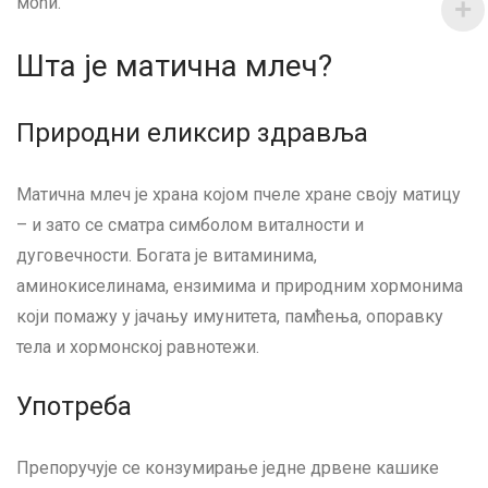
моћи.
Шта је матична млеч?
Природни еликсир здравља
Матична млеч је храна којом пчеле хране своју матицу
– и зато се сматра симболом виталности и
дуговечности. Богата је витаминима,
аминокиселинама, ензимима и природним хормонима
који помажу у јачању имунитета, памћења, опоравку
тела и хормонској равнотежи.
Употреба
Препоручује се конзумирање једне дрвене кашике