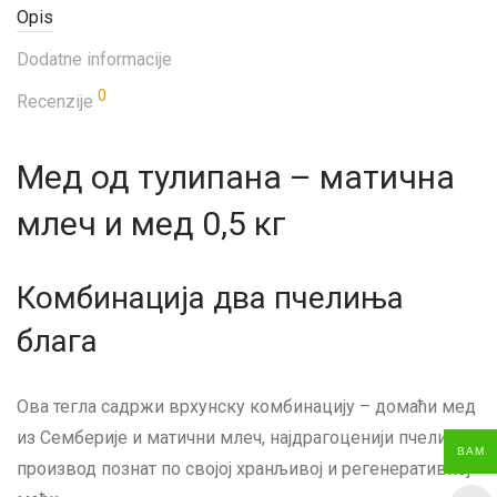
Opis
Dodatne informacije
0
Recenzije
Мед од тулипана – матична
млеч и мед 0,5 кг
Комбинација два пчелиња
блага
Ова тегла садржи врхунску комбинацију – домаћи мед
из Семберије и матични млеч, најдрагоценији пчелињи
BAM
производ познат по својој хранљивој и регенеративној