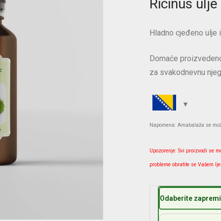
Ricinus ulje
Hladno cjeđeno ulje i
Domaće proizvedeno, 
za svakodnevnu njeg
Napomena: Amabalaža se može r
Upozorenje: Svi proizvodi se m
probleme obratite se Vašem lje
Odaberite zapremin