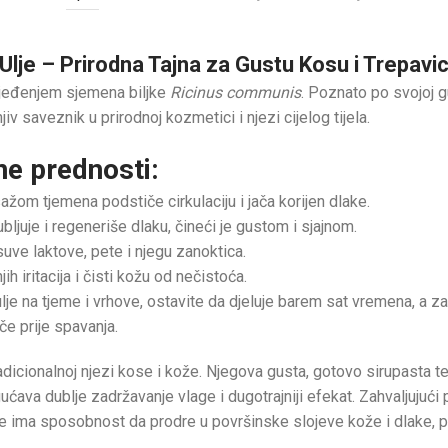
lje – Prirodna Tajna za Gustu Kosu i Trepavi
ijeđenjem sjemena biljke
Ricinus communis
. Poznato po svojoj g
jiv saveznik u prirodnoj kozmetici i njezi cijelog tijela.
ne prednosti:
m tjemena podstiče cirkulaciju i jača korijen dlake.
ljuje i regeneriše dlaku, čineći je gustom i sjajnom.
uve laktove, pete i njegu zanoktica.
 iritacija i čisti kožu od nečistoća.
je na tjeme i vrhove, ostavite da djeluje barem sat vremena, a zat
če prije spavanja.
radicionalnoj njezi kose i kože. Njegova gusta, gotovo sirupasta t
ogućava dublje zadržavanje vlage i dugotrajniji efekat. Zahvaljuj
ulje ima sposobnost da prodre u površinske slojeve kože i dlake, p