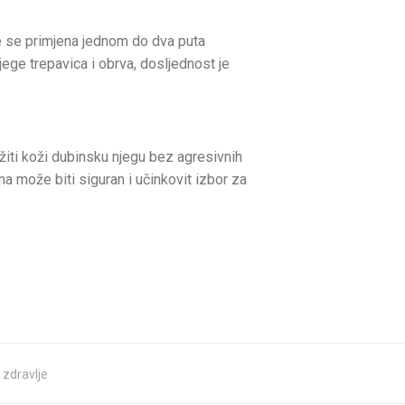
je se primjena jednom do dva puta
ge trepavica i obrva, dosljednost je
užiti koži dubinsku njegu bez agresivnih
a može biti siguran i učinkovit izbor za
,
zdravlje