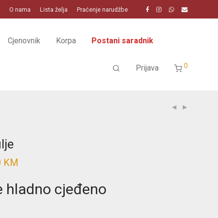
O nama
Lista želja
Praćenje narudžbe
Cjenovnik
Korpa
Postani saradnik
0
Prijava
lje
0
KM
Price
range:
15.00 KM
through
je hladno cjeđeno
38.00 KM