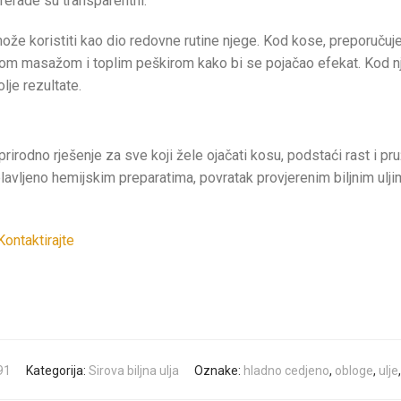
prerade su transparentni.
 može koristiti kao dio redovne rutine njege. Kod kose, preporuču
 masažom i toplim peškirom kako bi se pojačao efekat. Kod nje
olje rezultate.
rirodno rješenje za sve koji žele ojačati kosu, podstaći rast i pr
lavljeno hemijskim preparatima, povratak provjerenim biljnim uljim
Kontaktirajte
91
Kategorija:
Sirova biljna ulja
Oznake:
hladno cedjeno
,
obloge
,
ulje