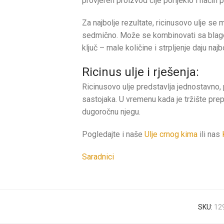
provjeren proizvod čije porijeklo i način 
Za najbolje rezultate, ricinusovo ulje se
sedmično. Može se kombinovati sa blagom
ključ – male količine i strpljenje daju najb
Ricinus ulje i rješenja:
Ricinusovo ulje predstavlja jednostavno, p
sastojaka. U vremenu kada je tržište prep
dugoročnu njegu.
Pogledajte i naše
Ulje crnog kima
ili nas
Saradnici
SKU:
12