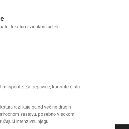
ce
ustoj teksturi i visokom udjelu
im isperite. Za trepavice, koristite čistu
ekstura razlikuje ga od većine drugih
ući prirodnom sastavu, posebno visokom
ružajući intenzivnu njegu.