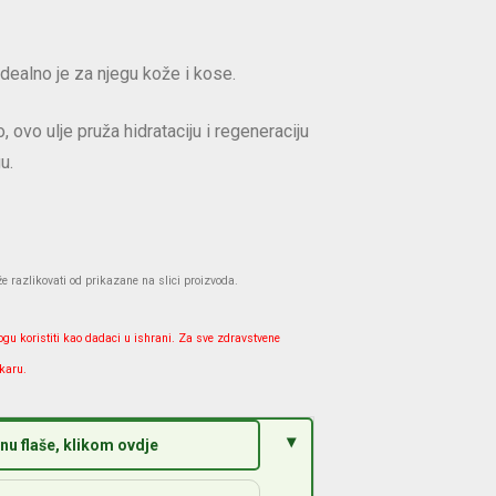
dealno je za njegu kože i kose.
ovo ulje pruža hidrataciju i regeneraciju
u.
azlikovati od prikazane na slici proizvoda.
ogu koristiti kao dadaci u ishrani. Za sve zdravstvene
karu.
u flaše, klikom ovdje