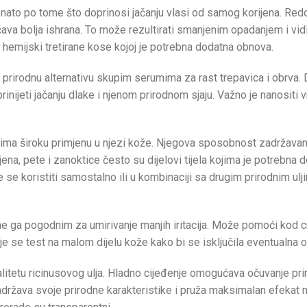
 poznato po tome što doprinosi jačanju vlasi od samog korijena. 
ćava bolja ishrana. To može rezultirati smanjenim opadanjem i 
hemijski tretirane kose kojoj je potrebna dodatna obnova.
prirodnu alternativu skupim serumima za rast trepavica i obrva. D
prinijeti jačanju dlake i njenom prirodnom sjaju. Važno je nanositi 
e ima široku primjenu u njezi kože. Njegova sposobnost zadržavan
jena, pete i zanoktice često su dijelovi tijela kojima je potrebna 
e se koristiti samostalno ili u kombinaciji sa drugim prirodnim 
ne ga pogodnim za umirivanje manjih iritacija. Može pomoći kod cr
e se test na malom dijelu kože kako bi se isključila eventualna os
alitetu ricinusovog ulja. Hladno cijeđenje omogućava očuvanje pri
adržava svoje prirodne karakteristike i pruža maksimalan efekat n