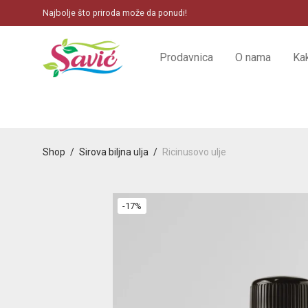
Najbolje što priroda može da ponudi!
Prodavnica
O nama
Ka
Shop
/
Sirova biljna ulja
/
Ricinusovo ulje
-
17
%