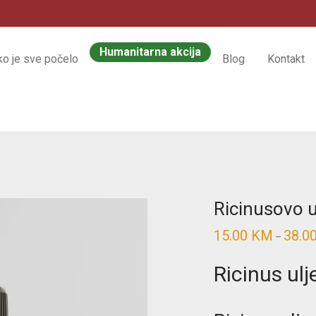
Humanitarna akcija
ko je sve počelo
Blog
Kontakt
Ricinusovo u
15.00
KM
38.0
–
Ricinus ul