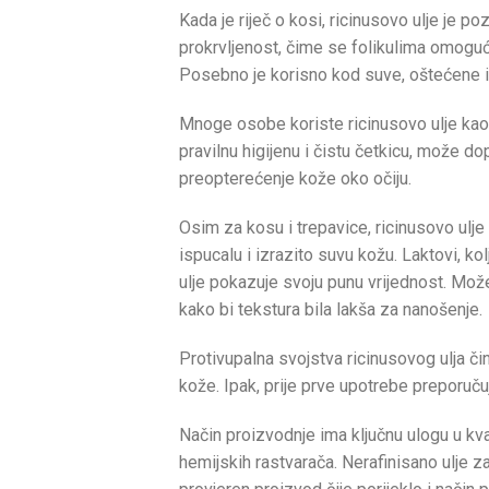
Kada je riječ o kosi, ricinusovo ulje je
prokrvljenost, čime se folikulima omogu
Posebno je korisno kod suve, oštećene i 
Mnoge osobe koriste ricinusovo ulje kao 
pravilnu higijenu i čistu četkicu, može do
preopterećenje kože oko očiju.
Osim za kosu i trepavice, ricinusovo ulj
ispucalu i izrazito suvu kožu. Laktovi, kol
ulje pokazuje svoju punu vrijednost. Mož
kako bi tekstura bila lakša za nanošenje.
Protivupalna svojstva ricinusovog ulja či
kože. Ipak, prije prve upotrebe preporučuj
Način proizvodnje ima ključnu ulogu u kv
hemijskih rastvarača. Nerafinisano ulje z