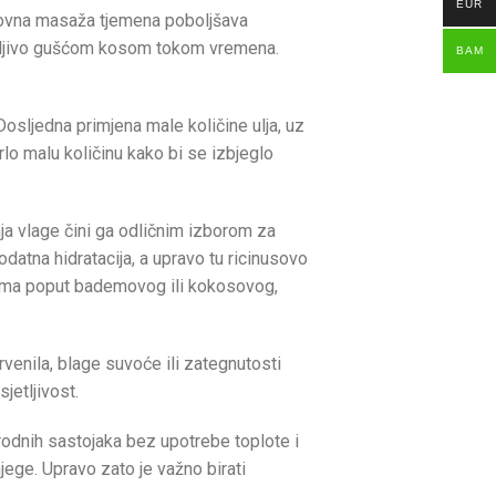
EUR
Redovna masaža tjemena poboljšava
vidljivo gušćom kosom tokom vremena.
BAM
osljedna primjena male količine ulja, uz
vrlo malu količinu kako bi se izbjeglo
ja vlage čini ga odličnim izborom za
dodatna hidratacija, a upravo tu ricinusovo
uljima poput bademovog ili kokosovog,
venila, blage suvoće ili zategnutosti
jetljivost.
rodnih sastojaka bez upotrebe toplote i
jege. Upravo zato je važno birati