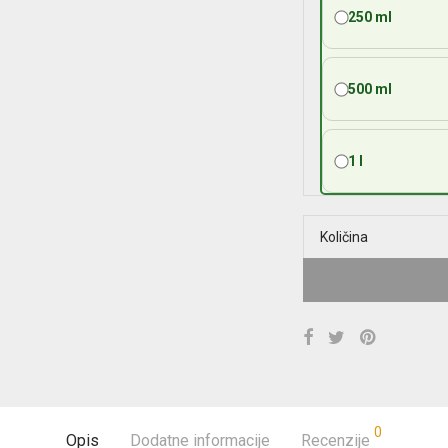
250 ml
500 ml
1 l
Količina
0
Opis
Dodatne informacije
Recenzije