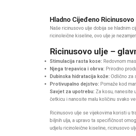
Hladno Cijeđeno Ricinusovo U
Naše ricinusovo ulje dobija se hladnim c
ricinoleične kiseline, ovo ulje je nezamjen
Ricinusovo ulje – glav
Stimulacija rasta kose:
Redovnom masažo
Njega trepavica i obrva:
Prirodno produb
Dubinska hidratacija kože:
Odlično za s
Protivupalno dejstvo:
Pomaže kod manjih
Savjet za upotrebu:
Za kosu, nanesite ul
četkicu i nanosite malu količinu svako ve
Ricinusovo ulje se vijekovima koristi u t
biljnih ulja, a upravo ta specifičnost om
udjelu ricinoleične kiseline, ricinusovo 