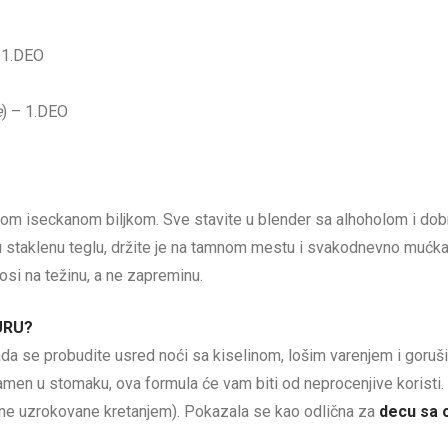
 1.DEO
e
) – 1.DEO
 iseckanom biljkom. Sve stavite u blender sa alhoholom i dobro 
 staklenu teglu, držite je na tamnom mestu i svakodnevno mućka
si na težinu, a ne zapreminu.
URU?
a se probudite usred noći sa kiselinom, lošim varenjem i goruši
amen u stomaku, ova formula će vam biti od neprocenjive koristi. I
ne uzrokovane kretanjem). Pokazala se kao odlična za
decu sa 