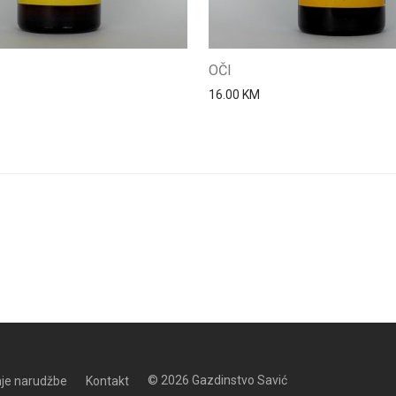
OČI
16.00
KM
© 2026 Gazdinstvo Savić
je narudžbe
Kontakt