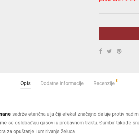
probleme obratite se Vašem
0
Opis
Dodatne informacije
Recenzije
 nane
sadrže eterična ulja čiji efekat značajno deluje protiv nadi
čime se oslobađaju gasovi u probavnom traktu. Đumbir takođe sn
ra za opuštanje i umirivanje želuca.