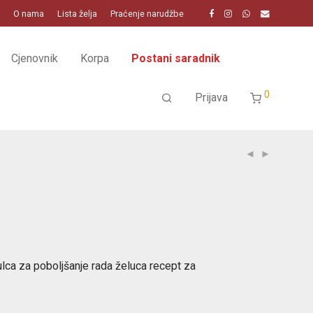
O nama
Lista želja
Praćenje narudžbe
Cjenovnik
Korpa
Postani saradnik
0
Prijava
Šulca za poboljšanje rada želuca recept za