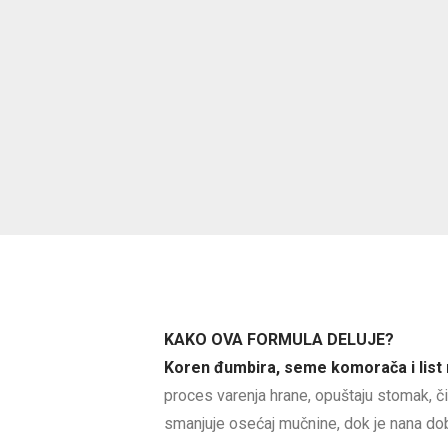
KAKO OVA FORMULA DELUJE?
Koren đumbira, seme komorača i list
proces varenja hrane, opuštaju stomak, 
smanjuje osećaj mučnine, dok je nana dob