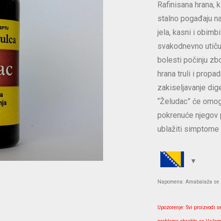
Rafinisana hrana, 
stalno pogađaju na
jela, kasni i obimb
svakodnevno utiču
bolesti počinju zb
hrana truli i propa
zakiseljavanje dige
“Želudac” će omog
pokrenuće njegov p
ublažiti simptome 
Napomena: Amabalaža se mo
Upozorenje: Svi proizvodi s