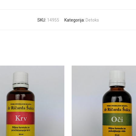
SKU:
14955
Kategorija:
Detoks