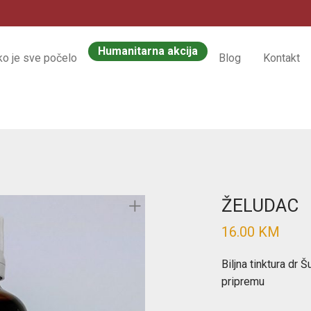
Humanitarna akcija
ko je sve počelo
Blog
Kontakt
ŽELUDAC
16.00
KM
Biljna tinktura dr 
pripremu