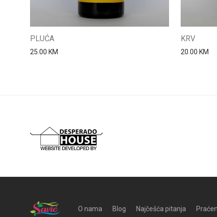
PLUĆA
KRV
25.00
KM
20.00
KM
O nama
Blog
Najčešća pitanja
Praćen