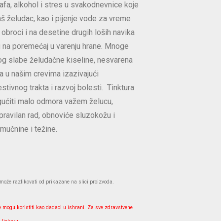
kafa, alkohol i stres u svakodnevnice koje
š želudac, kao i pijenje vode za vreme
i obroci i na desetine drugih loših navika
 na poremećaj u varenju hrane. Mnoge
og slabe želudačne kiseline, nesvarena
da u našim crevima izazivajući
stivnog trakta i razvoj bolesti. Tinktura
ućiti malo odmora važem želucu,
ravilan rad, obnoviće sluzokožu i
mučnine i težine.
že razlikovati od prikazane na slici proizvoda.
e mogu koristiti kao dadaci u ishrani. Za sve zdravstvene