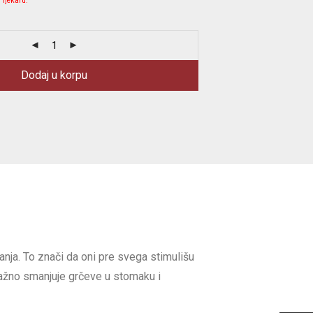
 ljekaru.
Dodaj u korpu
manja. To znači da oni pre svega stimulišu
ažno smanjuje grčeve u stomaku i