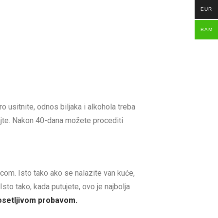
EUR
BAM
usitnite, odnos biljaka i alkohola treba
jte. Nakon 40-dana možete procediti
com. Isto tako ako se nalazite van kuće,
sto tako, kada putujete, ovo je najbolja
osetljivom probavom.