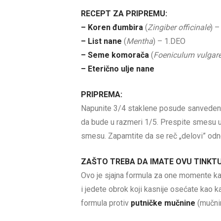
RECEPT ZA PRIPREMU:
– Koren đumbira
(
Zingiber officinale
) –
– List nane
(
Mentha
) – 1.DEO
– Seme komorača
(
Foeniculum vulgar
– Eterično ulje nane
PRIPREMA:
Napunite 3/4 staklene posude sanvedenom
da bude u razmeri 1/5. Prespite smesu u
smesu. Zapamtite da se reč „delovi” odno
ZAŠTO TREBA DA IMATE OVU TINKT
Ovo je sjajna formula za one momente kad
i jedete obrok koji kasnije osećate kao k
formula protiv
putničke mučnine
(mučni