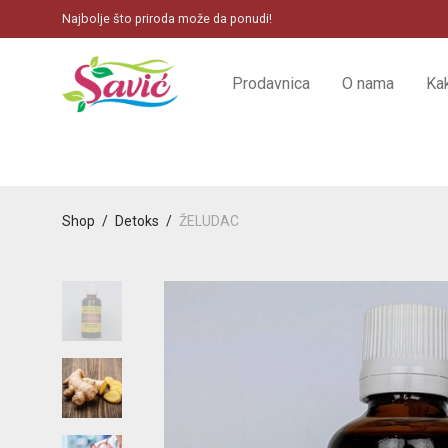
Najbolje što priroda može da ponudi!
Prodavnica
O nama
Ka
Shop
/
Detoks
/
ŽELUDAC