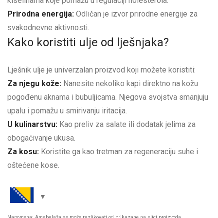
kiselinama koje pomažu u regulaciji holesterola.
Prirodna energija:
Odličan je izvor prirodne energije za
svakodnevne aktivnosti.
Kako koristiti ulje od lješnjaka?
Lješnik ulje je univerzalan proizvod koji možete koristiti:
Za njegu kože:
Nanesite nekoliko kapi direktno na kožu
pogođenu aknama i bubuljicama. Njegova svojstva smanjuju
upalu i pomažu u smirivanju iritacija.
U kulinarstvu:
Kao preliv za salate ili dodatak jelima za
obogaćivanje ukusa.
Za kosu:
Koristite ga kao tretman za regeneraciju suhe i
oštećene kose.
Napomena: Amabalaža se može razlikovati od prikazane na slici proizvoda.