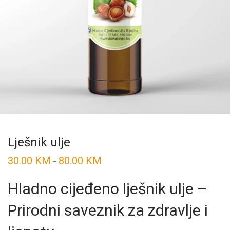
Lješnik ulje
30.00
KM
80.00
KM
Price
–
range:
30.00 KM
through
Hladno cijeđeno lješnik ulje –
80.00 KM
Prirodni saveznik za zdravlje i