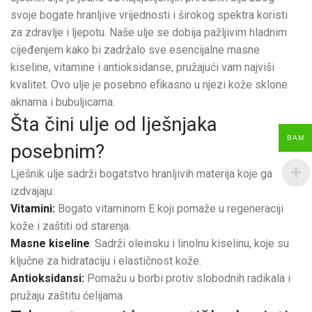
svoje bogate hranljive vrijednosti i širokog spektra koristi
za zdravlje i ljepotu. Naše ulje se dobija pažljivim hladnim
cijeđenjem kako bi zadržalo sve esencijalne masne
kiseline, vitamine i antioksidanse, pružajući vam najviši
kvalitet. Ovo ulje je posebno efikasno u njezi kože sklone
aknama i bubuljicama.
Šta čini ulje od lješnjaka
BAM
posebnim?
Lješnik ulje sadrži bogatstvo hranljivih materija koje ga
izdvajaju:
Vitamini:
Bogato vitaminom E koji pomaže u regeneraciji
kože i zaštiti od starenja.
Masne kiseline
: Sadrži oleinsku i linolnu kiselinu, koje su
ključne za hidrataciju i elastičnost kože.
Antioksidansi:
Pomažu u borbi protiv slobodnih radikala i
pružaju zaštitu ćelijama.