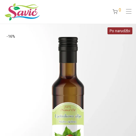
0
Po narudžbi
-
16
%