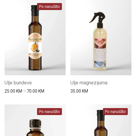
Po narudžbi
Ulje bundeve
Ulje magnezijuma
Price range: 25.00 KM through 70.00 KM
25.00
KM
–
70.00
KM
35.00
KM
Po narudžbi
Po narudžbi