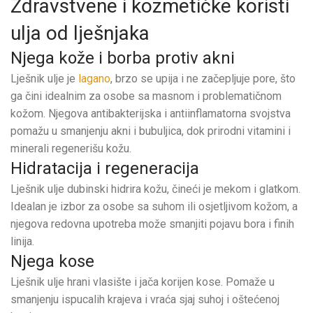
Zdravstvene i kozmetičke koristi
ulja od lješnjaka
Njega kože i borba protiv akni
Lješnik ulje je
lagano
, brzo se upija i ne začepljuje pore, što
ga čini idealnim za osobe sa masnom i problematičnom
kožom. Njegova antibakterijska i antiinflamatorna svojstva
pomažu u smanjenju akni i bubuljica, dok prirodni vitamini i
minerali regenerišu kožu.
Hidratacija i regeneracija
Lješnik ulje dubinski hidrira kožu, čineći je mekom i glatkom.
Idealan je izbor za osobe sa suhom ili osjetljivom kožom, a
njegova redovna upotreba može smanjiti pojavu bora i finih
linija.
Njega kose
Lješnik ulje hrani vlasište i jača korijen kose. Pomaže u
smanjenju ispucalih krajeva i vraća sjaj suhoj i oštećenoj