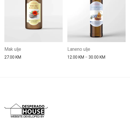
Mak ulje
Laneno ulje
Price range: 
27.00
KM
12.00
KM
–
30.00
KM