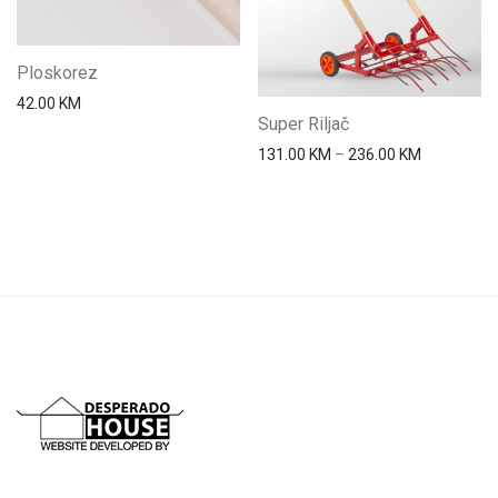
Ploskorez
42.00
KM
Super Riljač
Price rang
131.00
KM
–
236.00
KM