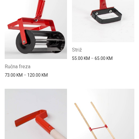
Striž
Price range: 
55.00
KM
–
65.00
KM
Ručna freza
Price range: 73.00 KM through 120.00 KM
73.00
KM
–
120.00
KM