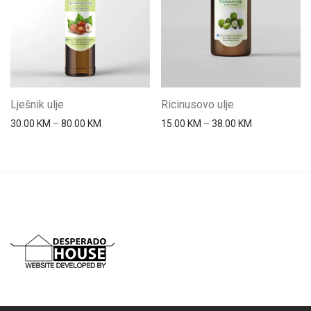
Lješnik ulje
Ricinusovo ulje
Price range: 30.00 KM through 80.00 KM
Price range: 
30.00
KM
–
80.00
KM
15.00
KM
–
38.00
KM