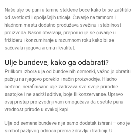
Naše ulje se puni u tamne staklene boce kako bi se zaštitilo
od svetlosti i spoljašnjih uticaja. Čuvanje na tamnom i
hladnom mestu dodatno produžava svežinu i stabilnost
proizvoda. Nakon otvaranja, preporučuje se čuvanje u
frižideru i konzumiranje u razumnom roku kako bi se
sačuvala njegova aroma i kvalitet.
Ulje bundeve, kako ga odabrati?
Prilikom izbora ulja od bundevinih semenki, važno je obratiti
pažnju na njegovo poreklo i način proizvodnje. Hladno
ceđeno, nerafinisano ulje zadržava sve svoje prirodne
sastojke i ne sadrži aditive, boje ili konzervanse. Upravo
ovaj pristup proizvodnji vam omogućava da osetite punu
vrednost prirode u svakoj kapi.
Ulje od semena bundeve nije samo dodatak ishrani – ono je
simbol pažljivog odnosa prema zdravlju i tradiciji. U