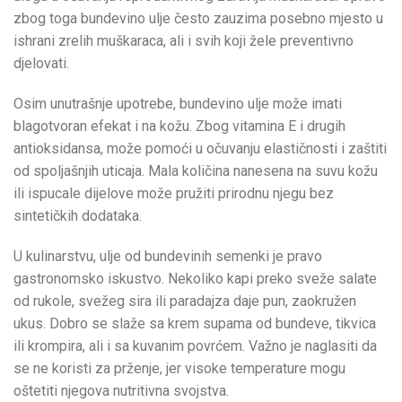
zbog toga bundevino ulje često zauzima posebno mjesto u
ishrani zrelih muškaraca, ali i svih koji žele preventivno
djelovati.
Osim unutrašnje upotrebe, bundevino ulje može imati
blagotvoran efekat i na kožu. Zbog vitamina E i drugih
antioksidansa, može pomoći u očuvanju elastičnosti i zaštiti
od spoljašnjih uticaja. Mala količina nanesena na suvu kožu
ili ispucale dijelove može pružiti prirodnu njegu bez
sintetičkih dodataka.
U kulinarstvu, ulje od bundevinih semenki je pravo
gastronomsko iskustvo. Nekoliko kapi preko sveže salate
od rukole, svežeg sira ili paradajza daje pun, zaokružen
ukus. Dobro se slaže sa krem supama od bundeve, tikvica
ili krompira, ali i sa kuvanim povrćem. Važno je naglasiti da
se ne koristi za prženje, jer visoke temperature mogu
oštetiti njegova nutritivna svojstva.