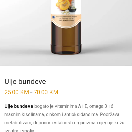
Ulje bundeve
25.00
KM
70.00
KM
Price
–
range:
25.00 KM
through
Ulje bundeve
bogato je vitaminima A i E, omega 3 i 6
70.00 KM
masnim kiselinama, cinkom i antioksidansima. Podržava
metabolizam, doprinosi vitalnosti organizma i njeguje kožu
iznutra i spolja.