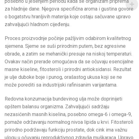
posebno u jesenjem periodu kada se organizam priprema
za hladnije dane. Njegova specifična aroma i gustina govore
o bogatstvu hranljivih materija koje ostaju sačuvane upravo
zahvaljujući hladnom cijeđenju.
Proces proizvodnje počinje pažljivim odabirom kvalitetnog
sjemena. Sjeme se suši prirodnim putem, bez agresivne
obrade, a zatim se mehanički presuje na niskoj temperaturi.
Ovakav način prerade omogućava da se očuvaju esencijalne
masne kiseline, fitosteroli i prirodni antioksidansi. Rezultat
je ulje duboke boje i punog, orašastog ukusa koji se ne
može porediti sa industrijski rafinisanim varijantama.
Redovna konzumacija bundevinog ulja može doprinijeti
opštem balansu organizma. Zahvaljujući sadržaju
nezasićenih masnih kiselina, posebno omega-6 i omega-9,
pomaže održavanju normalnog nivoa lipida u krvi. Fitosteroli
prirodno podržavaju funkciju prostate, dok cink ima važnu
ulogu u očuvanju reproduktivnog zdravlja muškaraca. Upravo