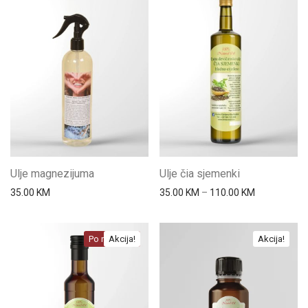
Ulje magnezijuma
Ulje čia sjemenki
Price range
35.00
KM
35.00
KM
–
110.00
KM
Po narudžbi
Akcija!
Akcija!