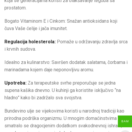
koja se generacijama koristi za olakšavanje tegoba sa
prostatom.
Bogato Vitaminom E i Cinkom: Snažan antioksidans koji
čuva Vaše ćelije i jača imunitet.
Regulacija holesterola:
Pomaže u održavanju zdravlja srca
i krvnih sudova.
Idealno za kulinarstvo: Savršen dodatak salatama, čorbama i
marinadama kojem daje neponovljivu aromu.
Upotreba:
Za terapeutske svrhe preporučuje se jedna
supena kašika dnevno. U kuhinji ga koristite isključivo “na
hladno” kako bi zadržalo sva svojstva.
Bundevino ulje se vijekovima koristi u narodnoj tradiciji kao
prirodna podrška organizmu. U mnogim domaćinstvima
BAM
smatralo se dragocjenim dodatkom svakodnevnoj ishrani,